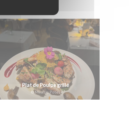
Plat de Poulpe grillé
© Mealtin Potes