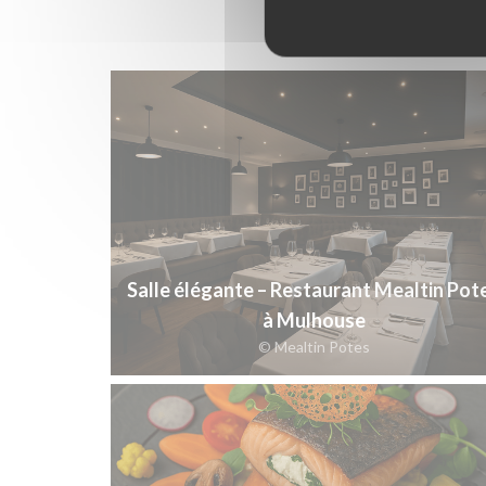
Salle élégante – Restaurant Mealtin Pot
à Mulhouse
© Mealtin Potes