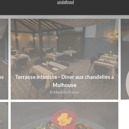
undefined
es
Terrasse intimiste – Dîner aux chandelles à
Mulhouse
© Mealtin Potes