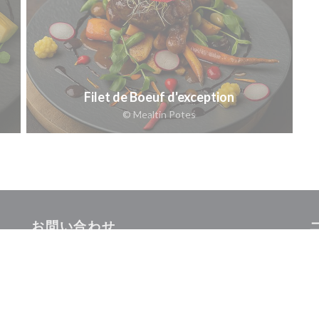
Filet de Boeuf d'exception
© Mealtin Potes
お問い合わせ
ウで開きます))
当
ケ
予約
バウチャー
))