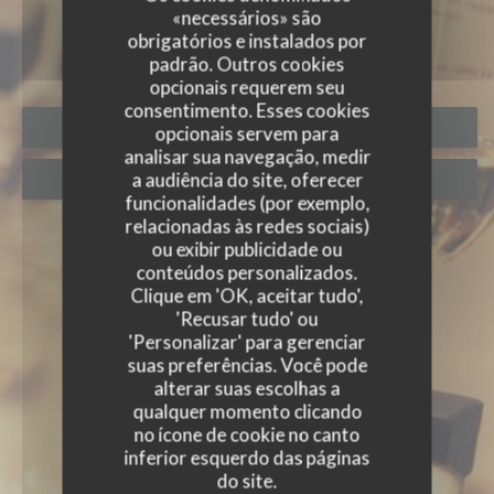
«necessários» são
obrigatórios e instalados por
padrão. Outros cookies
opcionais requerem seu
consentimento. Esses cookies
RESERVAR UMA MESA
opcionais servem para
analisar sua navegação, medir
a audiência do site, oferecer
VOUCHERS
funcionalidades (por exemplo,
relacionadas às redes sociais)
ou exibir publicidade ou
conteúdos personalizados.
Clique em 'OK, aceitar tudo',
'Recusar tudo' ou
'Personalizar' para gerenciar
suas preferências. Você pode
alterar suas escolhas a
qualquer momento clicando
no ícone de cookie no canto
inferior esquerdo das páginas
do site.