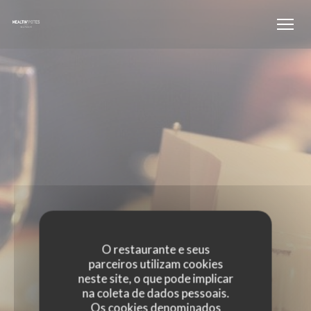
Painel de Gerenciamento de Cookies
O restaurante e seus
parceiros utilizam cookies
neste site, o que pode implicar
na coleta de dados pessoais.
EVENTOS
Os cookies denominados