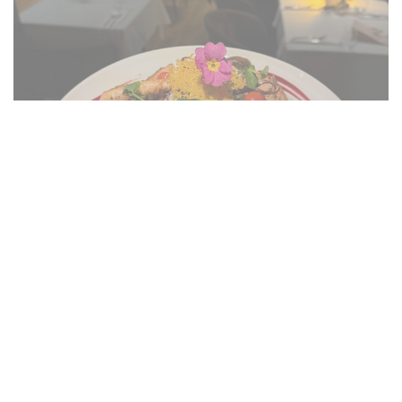
Plat de Poulpe grillé
© Mealtin Potes