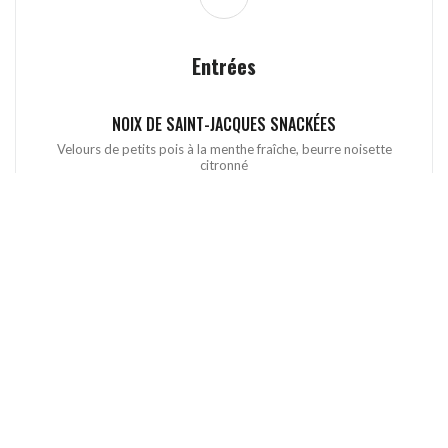
Entrées
NOIX DE SAINT-JACQUES SNACKÉES
Velours de petits pois à la menthe fraîche, beurre noisette
citronné
21,90 EUR
TATAKI DE MAGRET DE CANARD
Vinaigrette passion-soja au citron vert, gingembre frais,
sésame torréfié, pickles d'oignons rouges et oignons frits
18,90 EUR
MILLEFEUILLE DE TOMATES ANCIENNES & BURRATA
CRÉMEUSE DES POUILLES
Melon Charentais, jeunes pousses de saison, basilic frais et