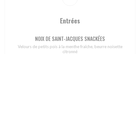
Entrées
NOIX DE SAINT-JACQUES SNACKÉES
Velours de petits pois à la menthe fraîche, beurre noisette
citronné
21,90 EUR
TATAKI DE MAGRET DE CANARD
Vinaigrette passion-soja au citron vert, gingembre frais,
sésame torréfié, pickles d'oignons rouges et oignons frits
18,90 EUR
MILLEFEUILLE DE TOMATES ANCIENNES & BURRATA
CRÉMEUSE DES POUILLES
Melon Charentais, jeunes pousses de saison, basilic frais et